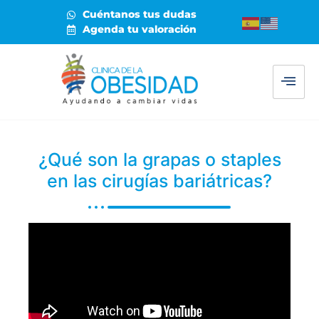
Cuéntanos tus dudas
Agenda tu valoración
¿Qué son la grapas o staples
en las cirugías bariátricas?