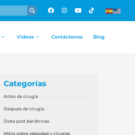
Videos
Contáctenos
Blog
ía de Sleeve Gástrico?
Categorías
Antes de cirugía
Después de cirugía
Dieta post bariátricas
Mitos sobre obesidad y cirugías