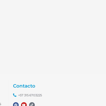
Contacto
+57 315 6703225
s