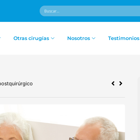
Otras cirugías
Nosotros
Testimonios
¿Se puede dilatar mi estomago después de la cirug