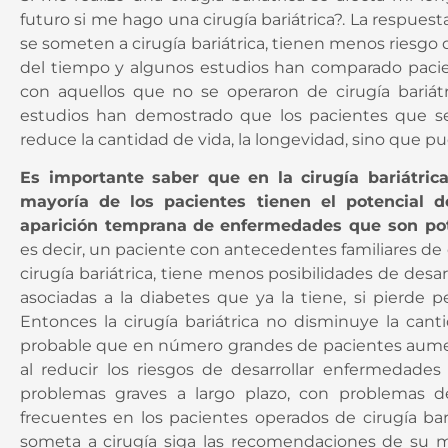
futuro si me hago una cirugía bariátrica?. La respues
se someten a cirugía bariátrica, tienen menos riesgo
del tiempo y algunos estudios han comparado paci
con aquellos que no se operaron de cirugía bariát
estudios han demostrado que los pacientes que s
reduce la cantidad de vida, la longevidad, sino que 
Es importante saber que en la cirugía bariátric
mayoría de los pacientes tienen el potencial d
aparición temprana
de enfermedades que son pot
es decir, un paciente con antecedentes familiares de
cirugía bariátrica, tiene menos posibilidades de desa
asociadas a la diabetes que ya la tiene, si pierde p
Entonces la cirugía bariátrica no disminuye la canti
probable que en número grandes de pacientes aument
al reducir los riesgos de desarrollar enfermedades 
problemas graves a largo plazo, con problemas d
frecuentes en los pacientes operados de cirugía bar
someta a cirugía siga las recomendaciones de su 