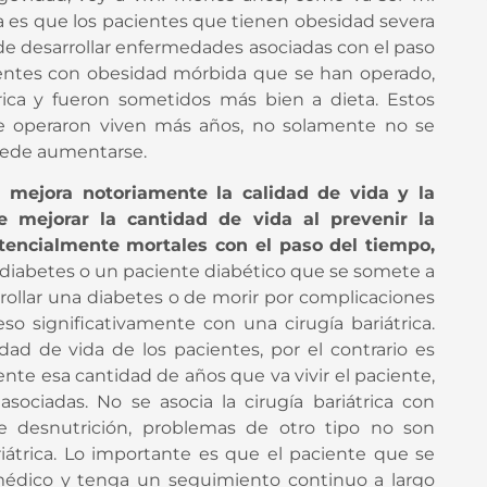
ta es que los pacientes que tienen obesidad severa
 de desarrollar enfermedades asociadas con el paso
entes con obesidad mórbida que se han operado,
rica y fueron sometidos más bien a dieta. Estos
e operaron viven más años, no solamente no se
puede aumentarse.
a mejora notoriamente la calidad de vida y la
e mejorar la cantidad de vida al prevenir la
encialmente mortales con el paso del tiempo,
 diabetes o un paciente diabético que se somete a
rrollar una diabetes o de morir por complicaciones
eso significativamente con una cirugía bariátrica.
dad de vida de los pacientes, por el contrario es
e esa cantidad de años que va vivir el paciente,
asociadas. No se asocia la cirugía bariátrica con
e desnutrición, problemas de otro tipo no son
iátrica. Lo importante es que el paciente que se
médico y tenga un seguimiento continuo a largo