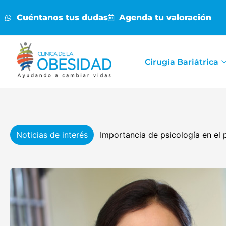
Cuéntanos tus dudas
Agenda tu valoración
Cirugía Bariátrica
Noticias de interés