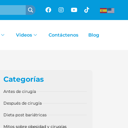
Videos
Contáctenos
Blog
stomago después de la cirugía de Sleeve Gástrico?
Categorías
Antes de cirugía
Después de cirugía
Dieta post bariátricas
Mitos sobre obesidad y cirugías